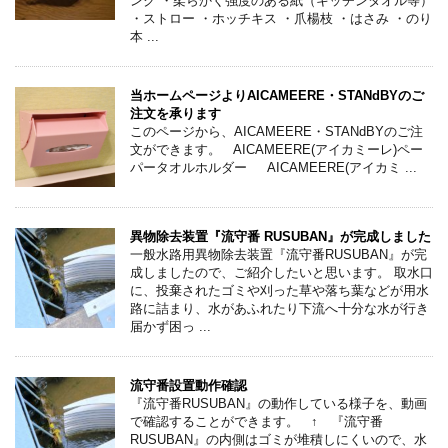
ンク ・柔らかく強度のある紙（キッチンタオル等）
・ストロー ・ホッチキス ・爪楊枝 ・はさみ ・のり
本 ...
当ホームページよりAICAMEERE・STANdBYのご
注文を承ります
このページから、AICAMEERE・STANdBYのご注
文ができます。 AICAMEERE(アイカミーレ)ペー
パータオルホルダー AICAMEERE(アイカミ ...
異物除去装置『流守番 RUSUBAN』が完成しました
一般水路用異物除去装置『流守番RUSUBAN』が完
成しましたので、ご紹介したいと思います。 取水口
に、投棄されたゴミや刈った草や落ち葉などが用水
路に詰まり、水があふれたり下流へ十分な水が行き
届かず困っ ...
流守番設置動作確認
『流守番RUSUBAN』の動作している様子を、動画
で確認することができます。 ↑ 『流守番
RUSUBAN』の内側はゴミが堆積しにくいので、水