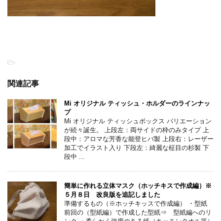
-
関連記事
Mi オリジナル ティッシュ・ホルダーのラインナッ
プ
Mi オリジナル ティッシュボックス バリエーション
が続々誕生。 上段左：両サイドの枠のみタイプ 上
段中：アロマな芳香な能登ヒバ製 上段右：レーザー
加工でイラスト入り 下段左：綺麗な柾目の杉製 下
段中 ...
簡単に作れる立体マスク（ホッチキスで作成編）※
５月８日 改良版を追記しました
準備するもの（※ホッチキッスで作成編） ・型紙
前回の（型紙編）で作成した型紙⇒ 型紙編へのリ