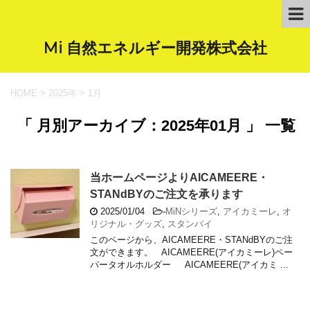
Mi 自然エネルギー開発株式会社
HOME
>
2025年
>
1月
「 月別アーカイブ：2025年01月 」 一覧
当ホームページよりAICAMEERE・
STANdBYのご注文を承ります
2025/01/04
-
MiNシリーズ
,
アイカミーレ
,
オ
リジナル・グッズ
,
スタンバイ
このページから、AICAMEERE・STANdBYのご注
文ができます。 AICAMEERE(アイカミーレ)ペー
パータオルホルダー AICAMEERE(アイカミ ...