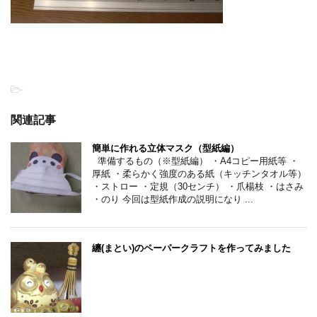
-
関連記事
簡単に作れる立体マスク（型紙編）
準備するもの（※型紙編） ・A4コピー用紙等 ・
厚紙 ・柔らかく強度のある紙（キッチンタオル等）
・ストロー ・定規（30センチ） ・爪楊枝 ・はさみ
・のり 今回は型紙作成の説明になり ...
纏(まとい)のペーパークラフトを作ってみました