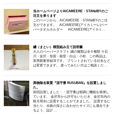
当ホームページよりAICAMEERE・STANdBYのご
注文を承ります
このページから、AICAMEERE・STANdBYのご注
文ができます。 AICAMEERE(アイカミーレ)ペー
パータオルホルダー AICAMEERE(アイカミ ...
纏（まとい）模型組み立て説明書
大人のペーパークラフト 纏の種類は全６種類 ※石
川・金沢・加賀・能登・白山・小松 この商品は、
実用新案登録済です。 プリントされている社名など
は変更できます。 使ってみたい方はご相談くだ ...
異物除去装置『流守番 RUSUBAN』を設置しまし
た。
前回設置しました・・流守番は順調に機能を発揮し
ています。 金沢市から許可をいただき、金沢市内の
鞍月用水に設置することができました。 設置するに
当たり、水路の深さに合わせたサイズにも適合でき
るよう、設計 ...