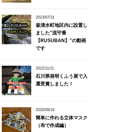
2023/07/31
釜清水町地区内に設置し
ました”流守番
【RUSUBAN】”の動画
です
2022/11/11
石川県発明くふう展で入
選受賞しました！
2020/09/16
簡単に作れる立体マスク
（布で作成編）