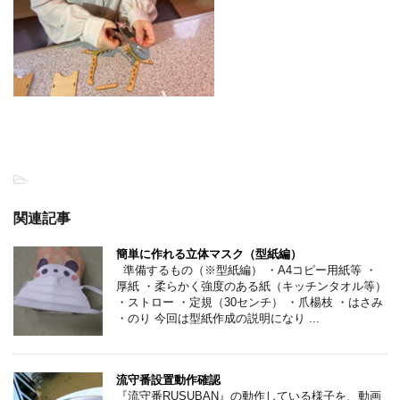
-
関連記事
簡単に作れる立体マスク（型紙編）
準備するもの（※型紙編） ・A4コピー用紙等 ・
厚紙 ・柔らかく強度のある紙（キッチンタオル等）
・ストロー ・定規（30センチ） ・爪楊枝 ・はさみ
・のり 今回は型紙作成の説明になり ...
流守番設置動作確認
『流守番RUSUBAN』の動作している様子を、動画