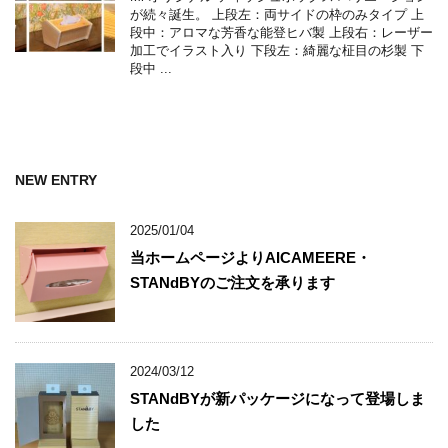
が続々誕生。 上段左：両サイドの枠のみタイプ 上
段中：アロマな芳香な能登ヒバ製 上段右：レーザー
加工でイラスト入り 下段左：綺麗な柾目の杉製 下
段中 ...
NEW ENTRY
2025/01/04
当ホームページよりAICAMEERE・
STANdBYのご注文を承ります
2024/03/12
STANdBYが新パッケージになって登場しま
した