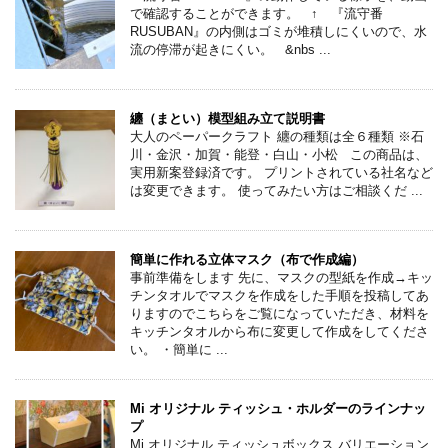
で確認することができます。 ↑ 『流守番
RUSUBAN』の内側はゴミが堆積しにくいので、水
流の停滞が起きにくい。 &nbs ...
纏（まとい）模型組み立て説明書
大人のペーパークラフト 纏の種類は全６種類 ※石
川・金沢・加賀・能登・白山・小松 この商品は、
実用新案登録済です。 プリントされている社名など
は変更できます。 使ってみたい方はご相談くだ ...
簡単に作れる立体マスク（布で作成編）
事前準備をします 先に、マスクの型紙を作成→キッ
チンタオルでマスクを作成をした手順を投稿してあ
りますのでこちらをご覧になっていただき、材料を
キッチンタオルから布に変更して作成をしてくださ
い。 ・簡単に ...
Mi オリジナル ティッシュ・ホルダーのラインナッ
プ
Mi オリジナル ティッシュボックス バリエーション