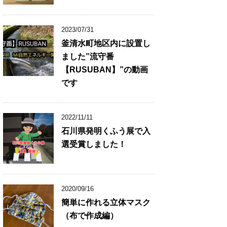
2023/07/31
釜清水町地区内に設置し
ました”流守番
【RUSUBAN】”の動画
です
2022/11/11
石川県発明くふう展で入
選受賞しました！
2020/09/16
簡単に作れる立体マスク
（布で作成編）