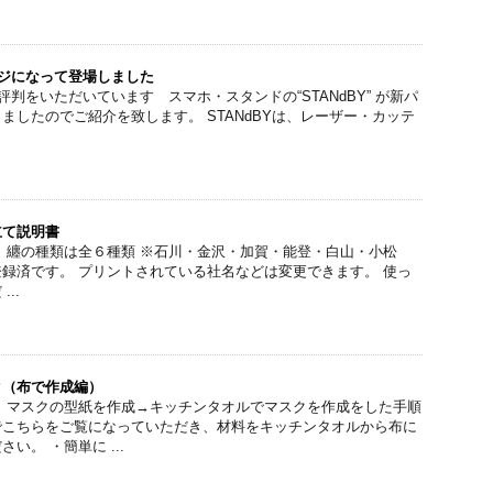
ージになって登場しました
判をいただいています スマホ・スタンドの“STANdBY” が新パ
ましたのでご紹介を致します。 STANdBYは、レーザー・カッテ
立て説明書
 纏の種類は全６種類 ※石川・金沢・加賀・能登・白山・小松
録済です。 プリントされている社名などは変更できます。 使っ
..
ク（布で作成編）
、マスクの型紙を作成→キッチンタオルでマスクを作成をした手順
でこちらをご覧になっていただき、材料をキッチンタオルから布に
い。 ・簡単に ...