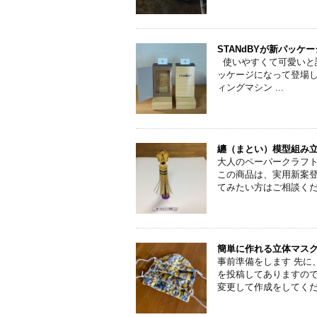
STANdBYが新パッケ
使いやすくて可愛いと評
ッケージになって登場し
ィングマシン ...
纏（まとい）模型組み
大人のペーパークラフト
この商品は、実用新案登
てみたい方はご相談くだ .
簡単に作れる立体マス
事前準備をします 先に
を投稿してありますの
変更して作成をしてくださ