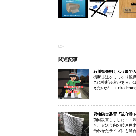
-
関連記事
石川県発明くふう展で
横断歩道をしっかり認識
こに横断歩道があるかは
えたのが、 Ｄokodemo横 
異物除去装置『流守番 R
前回設置しました・・流
き、金沢市内の鞍月用水
合わせたサイズにも適合で