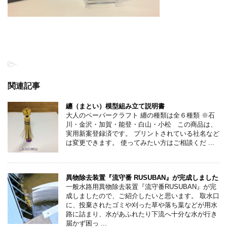
-
関連記事
纏（まとい）模型組み立て説明書
大人のペーパークラフト 纏の種類は全６種類 ※石
川・金沢・加賀・能登・白山・小松 この商品は、
実用新案登録済です。 プリントされている社名など
は変更できます。 使ってみたい方はご相談くだ ...
異物除去装置『流守番 RUSUBAN』が完成しました
一般水路用異物除去装置『流守番RUSUBAN』が完
成しましたので、ご紹介したいと思います。 取水口
に、投棄されたゴミや刈った草や落ち葉などが用水
路に詰まり、水があふれたり下流へ十分な水が行き
届かず困っ ...