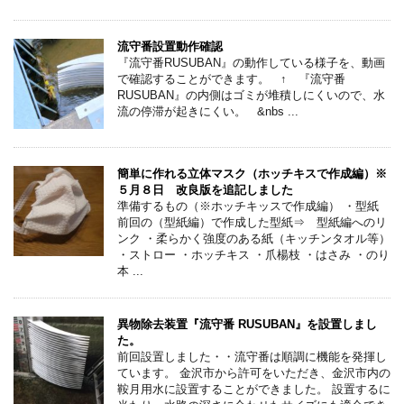
流守番設置動作確認
『流守番RUSUBAN』の動作している様子を、動画
で確認することができます。 ↑ 『流守番
RUSUBAN』の内側はゴミが堆積しにくいので、水
流の停滞が起きにくい。 &nbs ...
簡単に作れる立体マスク（ホッチキスで作成編）※
５月８日 改良版を追記しました
準備するもの（※ホッチキッスで作成編） ・型紙
前回の（型紙編）で作成した型紙⇒ 型紙編へのリ
ンク ・柔らかく強度のある紙（キッチンタオル等）
・ストロー ・ホッチキス ・爪楊枝 ・はさみ ・のり
本 ...
異物除去装置『流守番 RUSUBAN』を設置しまし
た。
前回設置しました・・流守番は順調に機能を発揮し
ています。 金沢市から許可をいただき、金沢市内の
鞍月用水に設置することができました。 設置するに