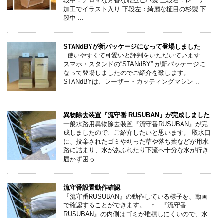
段中：アロマな芳香な能登ヒバ製 上段右：レーザー
加工でイラスト入り 下段左：綺麗な柾目の杉製 下
段中 ...
STANdBYが新パッケージになって登場しました
使いやすくて可愛いと評判をいただいています
スマホ・スタンドの“STANdBY” が新パッケージに
なって登場しましたのでご紹介を致します。
STANdBYは、レーザー・カッティングマシン ...
異物除去装置『流守番 RUSUBAN』が完成しました
一般水路用異物除去装置『流守番RUSUBAN』が完
成しましたので、ご紹介したいと思います。 取水口
に、投棄されたゴミや刈った草や落ち葉などが用水
路に詰まり、水があふれたり下流へ十分な水が行き
届かず困っ ...
流守番設置動作確認
『流守番RUSUBAN』の動作している様子を、動画
で確認することができます。 ↑ 『流守番
RUSUBAN』の内側はゴミが堆積しにくいので、水