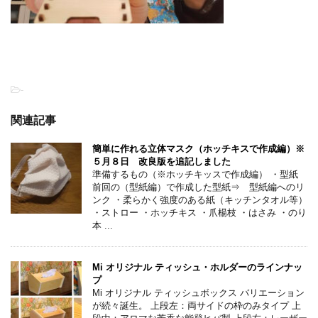
-
関連記事
簡単に作れる立体マスク（ホッチキスで作成編）※
５月８日 改良版を追記しました
準備するもの（※ホッチキッスで作成編） ・型紙
前回の（型紙編）で作成した型紙⇒ 型紙編へのリ
ンク ・柔らかく強度のある紙（キッチンタオル等）
・ストロー ・ホッチキス ・爪楊枝 ・はさみ ・のり
本 ...
Mi オリジナル ティッシュ・ホルダーのラインナッ
プ
Mi オリジナル ティッシュボックス バリエーション
が続々誕生。 上段左：両サイドの枠のみタイプ 上